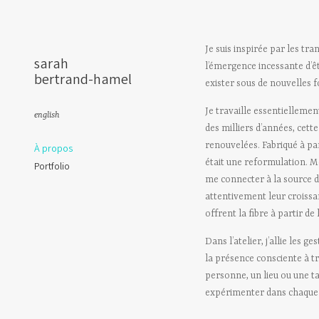
Je suis inspirée par les t
sarah
l’émergence incessante d’êt
bertrand-hamel
exister sous de nouvelles 
Je travaille essentielleme
english
des milliers d’années, cette
renouvelées. Fabriqué à par
À propos
était une reformulation. M
Portfolio
me connecter à la source des
attentivement leur croissa
offrent la fibre à partir de
Dans l’atelier, j’allie les 
la présence consciente à t
personne, un lieu ou une t
expérimenter dans chaque dé