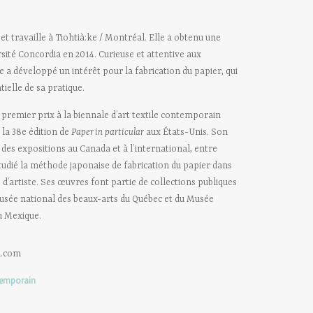
t travaille à Tiohtià:ke / Montréal. Elle a obtenu une
rsité Concordia en 2014. Curieuse et attentive aux
lle a développé un intérêt pour la fabrication du papier, qui
ielle de sa pratique.
 premier prix à la biennale d’art textile contemporain
à la 38e édition de
Paper in particular
aux États-Unis. Son
 des expositions au Canada et à l’international, entre
étudié la méthode japonaise de fabrication du papier dans
 d’artiste. Ses œuvres font partie de collections publiques
Musée national des beaux-arts du Québec et du Musée
u Mexique.
l.com
temporain