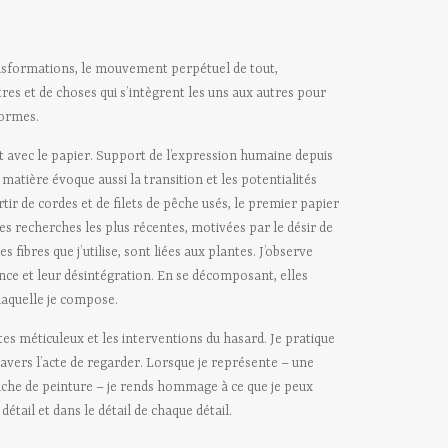
ransformations, le mouvement perpétuel de tout,
res et de choses qui s’intègrent les uns aux autres pour
formes.
nt avec le papier. Support de l’expression humaine depuis
 matière évoque aussi la transition et les potentialités
tir de cordes et de filets de pêche usés, le premier papier
es recherches les plus récentes, motivées par le désir de
 fibres que j’utilise, sont liées aux plantes. J’observe
nce et leur désintégration. En se décomposant, elles
 laquelle je compose.
gestes méticuleux et les interventions du hasard. Je pratique
ravers l’acte de regarder. Lorsque je représente – une
ache de peinture – je rends hommage à ce que je peux
tail et dans le détail de chaque détail.