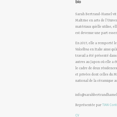
bio
Sarah Bertrand-Hamel vit e
Maîtrise en arts de l’Unive
matériaux qu’elle utilise, e
est devenue une part essent
En 2017, elle a remporté le
Valcellina
en Italie ainsi qu’
travail a été présenté dans
autres au Japon où elle a 
le cadre de deux résidences
et privées dont celles du 
national de la céramique a
info@sarahbertrandhame
TIAN Con
Représentée par
CV